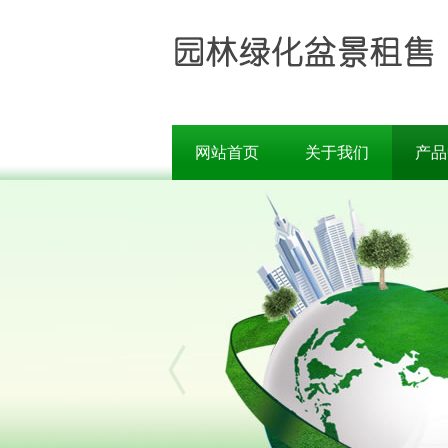
网站首页
关于我们
产品