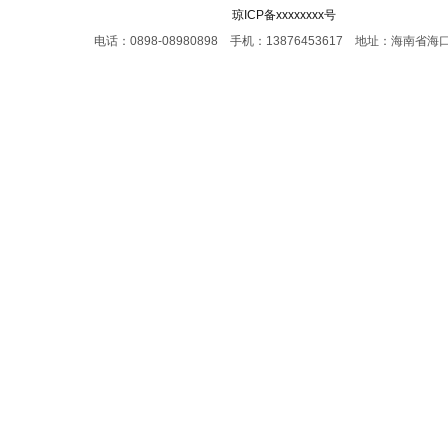
琼ICP备xxxxxxxx号
电话：0898-08980898 手机：13876453617 地址：海南省海