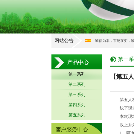
网站公告
诚信为本，市场在变，诚信
第一系
产品中心
第一系列
【第五人
第二系列
第三系列
第五人格七
第四系列
线下现场首
第五系列
本次现场周
以上系列周
1、周边购