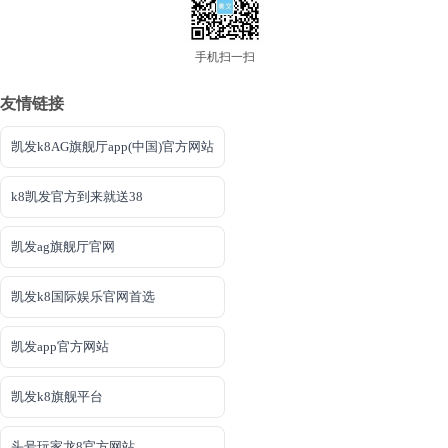
手机扫一扫
友情链接
凯发k8AG旗舰厅app(中国)官方网站
k8凯发官方到来就送38
凯发ag旗舰厅官网
凯发k8国际娱乐官网首选
凯发app官方网站
凯发k8旗舰平台
头号玩家龙8官方网站