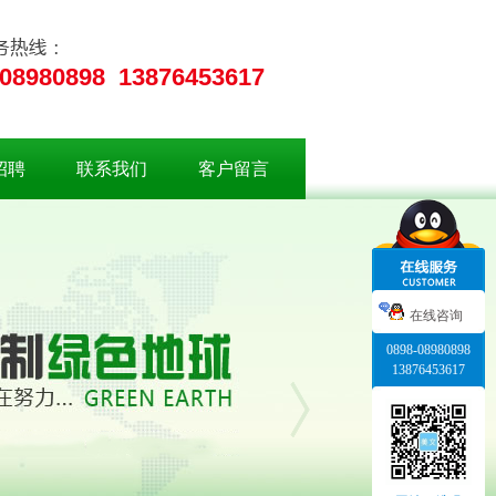
-08980898 13876453617
招聘
联系我们
客户留言
在线咨询
0898-08980898
13876453617