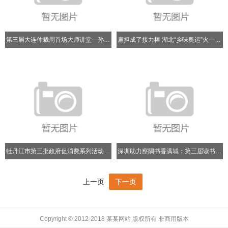
第三届大连仲裁周首场大师讲堂—孙宪忠教授“我国民法典中的民事
扁担成了接力棒 湖北“乡味奥运”火——“百镇千村”系列赛事活
牡丹江市第三批政府促消费系列活动启动
深圳助力察隅书香满城：第三届读书月系列活动圆满举办
上一页
下一页
Copyright © 2012-2018 某某网站 版权所有 非商用版本