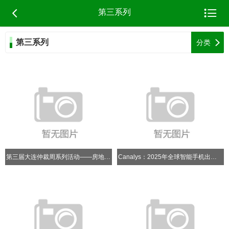


第三系列
第三系列

分类
第三届大连仲裁周系列活动——房地产企业破产程序中的困境与破局
Canalys：2025年全球智能手机出货量预计为122亿台