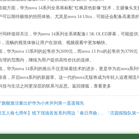
方面，华为nova 14系列全系将标配“红枫原色影像”技术，主摄像头支
可以期待极致的拍照体验。尤其是nova 14 Ultra，可能还会配备高
值得关注，华为nova 14系列全系将配备1.5K OLED屏幕，可能
刷新率，流畅的视觉体验让用户在游戏、视频观看中更加畅快。
为nova 13系列的起售价为2699元，而nova 13 Pro的起售价为379
合理的范围内，继续为用户提供高性价比的选择。
华为nova 14系列的推出不仅意味着技术的进步，更是华为在nova系
惊喜，开启nova系列的新篇章。这一代的nova无疑将成为年轻人追逐潮
科技与生活之间更深层的联系与反思。返回搜狐，查看更多
产旗舰激活量出炉华为小米并列第一遥遥领先
第五人格七周年】线下现场首发系列周边「春日序曲」、「庄园探险队第一