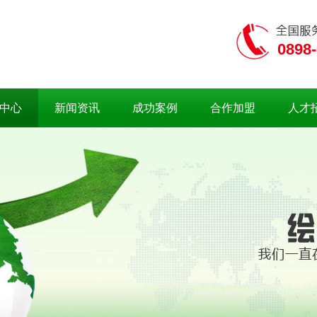
0898
中心
新闻资讯
成功案例
合作加盟
人才