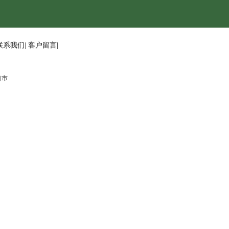
联系我们
|
客户留言
|
口市