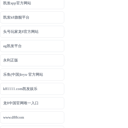
凯发app官方网站
凯发k8旗舰平台
头号玩家龙8官方网站
ag凯发平台
永利正版
乐鱼(中国)leyu·官方网站
k81111.com凯发娱乐
龙8中国官网唯一入口
www.d88com