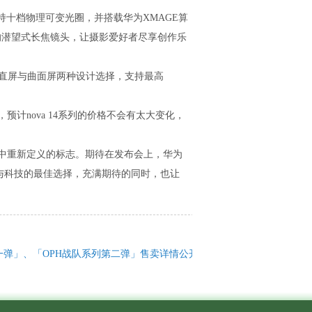
持十档物理可变光圈，并搭载华为XMAGE算
素质的潜望式长焦镜头，让摄影爱好者尽享创作乐
提供直屏与曲面屏两种设计选择，支持最高
9元，预计nova 14系列的价格不会有太大变化，
列中重新定义的标志。期待在发布会上，华为
流与科技的最佳选择，充满期待的同时，也让
弹」、「OPH战队系列第二弹」售卖详情公开