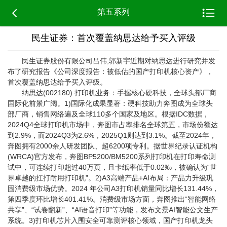


第五系列
民生证券：首次覆盖纳思达给予买入评级
民生证券股份有限公司吕伟,郭新宇近期对纳思达进行研究并发
布了研究报告《公司深度报告：被低估的国产打印机核心资产》，
首次覆盖纳思达给予买入评级。
纳思达(002180) 打印机业务：手握核心硬科技，全球头部厂商
国际化前景广阔。1)国际化成果显著：硬科技助力奔图成为全球头
部厂商，销售网络遍及全球110多个国家及地区。根据IDC数据，
2024Q4全球打印机市场中，奔图市占率排名全球第五，市场份额达
到2.9%，而2024Q3为2.6%，2025Q1则达到3.1%。截至2024年，
奔图拥有2000余人研发团队、超6200项专利。据世界纪录认证机构
(WRCA)官方发布，奔图BP5200/BM5200系列打印机在打印寿命测
试中，可连续打印超过40万页，且卡纸率低于0.02‰，被确认为“世
界卓越的扛打耐用打印机”。2)A3高端产品+AI布局：产品力升级巩
固消费级市场优势。2024 年公司A3打印机销量同比增长131.44%，
第四季度环比增长401.41%。消费级市场方面，奔图推出“智能网络
共享”、“试卷翻新”、“AI语音打印”等功能，发布文景AI智能公文生产
系统。3)打印机芯片入围安全可靠测评核心领域，国产打印机龙头