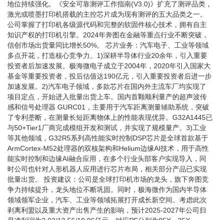
地位持续强化。《安全可靠测评工作指南(V3.0)》扩充了测评品类，
激光或喷墨打印机搭载的主控芯片成为现有测评的五大品类之一。
公司掌握了打印机各级源代码和完整的软固件核心技术，拥有自主
知识产权的打印机引擎。2024年奔图在金融等重点行业不断突破，
信创市场出货量同比增长50%。 芯片业务：汽车电子、工业等领域
多点开花，打造核心竞争力。1)深耕半导体行业20余年，引入重要
投资者后加速发展。极海微电子成立于2004年，2020年引入国家大
基金等重要投资者，投后估值达190亿元，引入重要投资者后进一步
加速发展。2)汽车电子领域，多款芯片在国内外主流车厂均实现了
项目定点，开始进入批量出货上车。国内首颗顺利量产的超声波传
感和信号处理器 GURC01，主要用于汽车距离测量辅助系统，突破
了专利垄断，在测量长短距离物体上的性能表现优异。G32A1445已
与50+Tier1厂商完成模组开发和测试，并实现了规模量产。3)工业
等其他领域，G32R5系列高性能实时控制DSP芯片是全球首款基于
ArmCortex-M52处理器的双核架构和Helium边缘AI技术，用于高性
能实时控制和边缘AI融合应用，在多个行业头部客户实现导入，同
时公司也针对人形机器人应用进行芯片布局，相关部分产品已实现
批量出货。 投资建议：公司是全球打印机市场的龙头，旗下奔图竞
争力持续提升，龙头地位不断巩固。同时，极海微作为国内半导体
领域领军企业，汽车、工业等领域拓展打开成长新空间。考虑此次
剥离利盟以及重大资产出售产生的影响，预计2025-2027年公司归