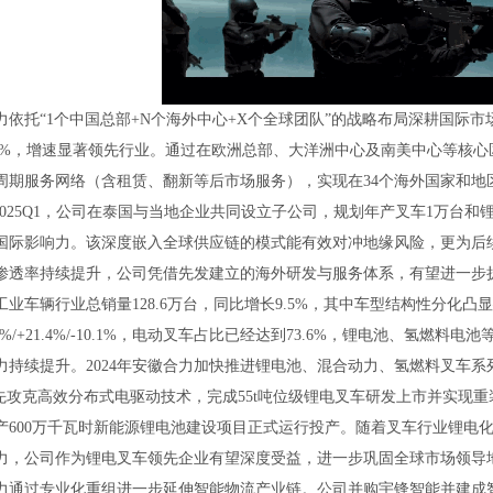
托“1个中国总部+N个海外中心+X个全球团队”的战略布局深耕国际市场。公
.08%，增速显著领先行业。通过在欧洲总部、大洋洲中心及南美中心等核
周期服务网络（含租赁、翻新等后市场服务），实现在34个海外国家和地
。2025Q1，公司在泰国与当地企业共同设立子公司，规划年产叉车1万台
国际影响力。该深度嵌入全球供应链的模式能有效对冲地缘风险，更为后
渗透率持续提升，公司凭借先发建立的海外研发与服务体系，有望进一步
业车辆行业总销量128.6万台，同比增长9.5%，其中车型结构性分化凸显——
+24.0%/+21.4%/-10.1%，电动叉车占比已经达到73.6%，锂电池、
力持续提升。2024年安徽合力加快推进锂电池、混合动力、氢燃料叉车
率先攻克高效分布式电驱动技术，完成55t吨位级锂电叉车研发上市并实现
产600万千瓦时新能源锂电池建设项目正式运行投产。随着叉车行业锂电
力，公司作为锂电叉车领先企业有望深度受益，进一步巩固全球市场领导
过专业化重组进一步延伸智能物流产业链。公司并购宇锋智能并建成智能