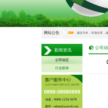
网站公告
诚信为本，市场在变，诚信
公司动
新闻资讯
公司动态
行业新闻
0898-08980898
0000-1234-5678
传真：
邮件：admin@youweb.com