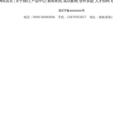
网站首页
|
关于我们
|
产品中心
|
新闻资讯
|
成功案例
|
合作加盟
|
人才招聘
|
琼ICP备xxxxxxxx号
电话：0898-08980898 手机：13876453617 地址：海南省海