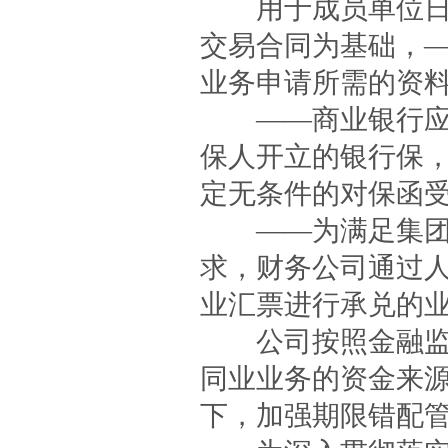
用于成员单位日常
交易合同为基础，—
业务申请所需的资料
——商业银行应财
保人开立的银行保
定无条件的对保函
——为满足集团成
求，财务公司通过
业汇票进行承兑的
公司按照金融监管
同业业务的资金来
下，加强期限错配