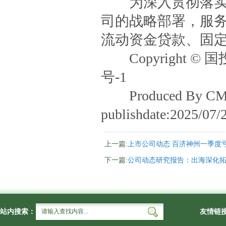
为深入贯彻落实集
司的战略部署，服
流动资金贷款、固
Copyright © 
号-1
Produced By
publishdate:2025/07/
上一篇:
上市公司动态 百济神州一季度
下一篇:
公司动态研究报告：出海深化
站内搜索：
友情链