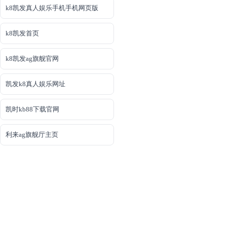
k8凯发真人娱乐手机手机网页版
k8凯发首页
k8凯发ag旗舰官网
凯发k8真人娱乐网址
凯时kb88下载官网
利来ag旗舰厅主页