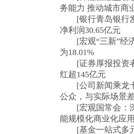
务能力 推动城市商
[银行青岛银行发布
净利润30.65亿元
[宏观“三新”经济
为18.01%
[证券厚报投资者 
红超145亿元
[公司新闻乘龙卡
公众，与实际场景
[宏观国常会：深
能规模化商业化应
[基金一站式多元