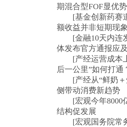
期混合型FOF显优势
[基金创新药赛道一
额收益并非短期现
[金融10天内连发
体发布官方通报应
[产经运营成本上
后一公里”如何打通
[产经从“鲜奶＋烘
侧带动消费新趋势
[宏观今年8000
结构促发展
[宏观国务院常务