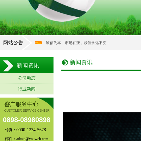
网站公告
诚信为本，市场在变，诚信永远不变...
新闻资讯
新闻资讯
公司动态
行业新闻
0898-08980898
0000-1234-5678
传真：
邮件：admin@youweb.com