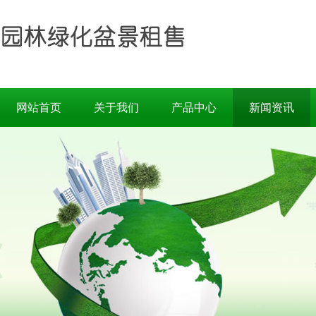
网站首页
关于我们
产品中心
新闻资讯