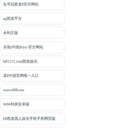
头号玩家龙8官方网站
ag凯发平台
永利正版
乐鱼(中国)leyu·官方网站
k81111.com凯发娱乐
龙8中国官网唯一入口
www.d88com
W66利来安卓端
k8凯发真人娱乐手机手机网页版