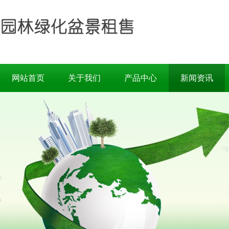
网站首页
关于我们
产品中心
新闻资讯