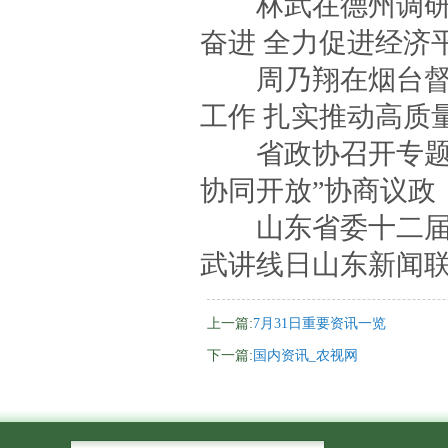
林武在德州调研督
奋进 全力促进经济
周乃翔在烟台督导
工作 扎实推动高质
省政协召开专题协
协同开放”协商议政
山东省委十二届九
武讲线日山东新闻
上一篇:
7月31日重要资讯一览
下一篇:
国内资讯_农视网