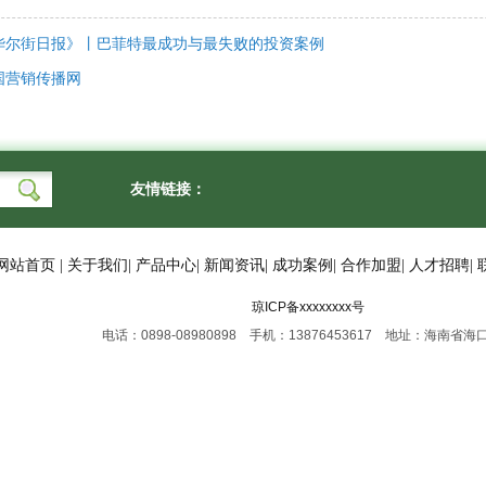
华尔街日报》丨巴菲特最成功与最失败的投资案例
国营销传播网
友情链接：
网站首页
|
关于我们
|
产品中心
|
新闻资讯
|
成功案例
|
合作加盟
|
人才招聘
|
琼ICP备xxxxxxxx号
电话：0898-08980898 手机：13876453617 地址：海南省海