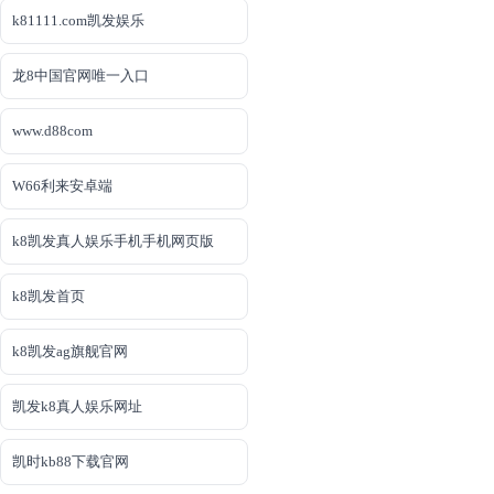
k81111.com凯发娱乐
龙8中国官网唯一入口
www.d88com
W66利来安卓端
k8凯发真人娱乐手机手机网页版
k8凯发首页
k8凯发ag旗舰官网
凯发k8真人娱乐网址
凯时kb88下载官网