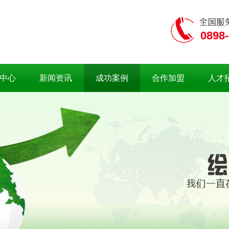
0898
中心
新闻资讯
成功案例
合作加盟
人才