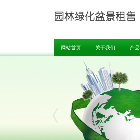
网站首页
关于我们
产品