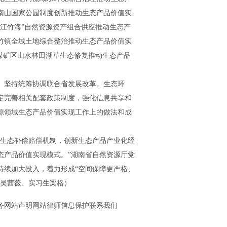
南山国家公园制度创新推动生态产品价值实
江竹海”自然资源资产组合供应推动生态产
竹镇全域土地综合整治推动生态产品价值实
煤矿区山水林田湖草生态修复推动生态产品
坚持统筹协调联合省发展改革、生态环
定完善相关配套政策制度，强化信息共享和
源领域生态产品价值实现工作上的做法和成
生态补偿赔偿机制，创新生态产品产业化经
态产品价值实现模式。”湖南省自然资源厅党
持续加大投入，着力形成“空间保障更严格、
者吴茜薇、实习生梁格）
网站声明网站律师信息保护联系我们