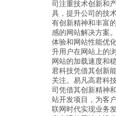
司注重技术创新和
具，提升公司的技
有创新精神和丰富
感的网站解决方案
体验和网站性能优
升用户在网站上的
网站的加载速度和
君科技凭借其创新
关注。易凡高君科
司凭借其创新精神
站开发项目，为客
联网时代实现业务