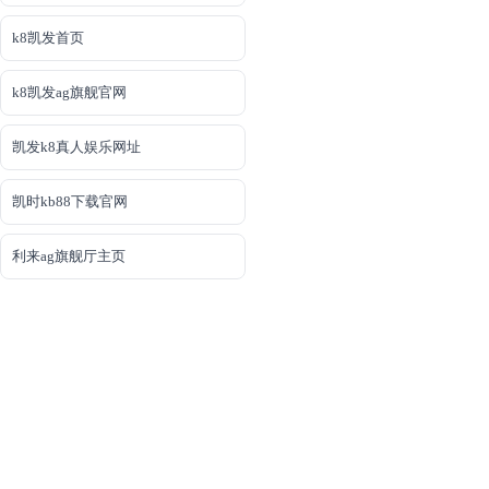
k8凯发首页
k8凯发ag旗舰官网
凯发k8真人娱乐网址
凯时kb88下载官网
利来ag旗舰厅主页