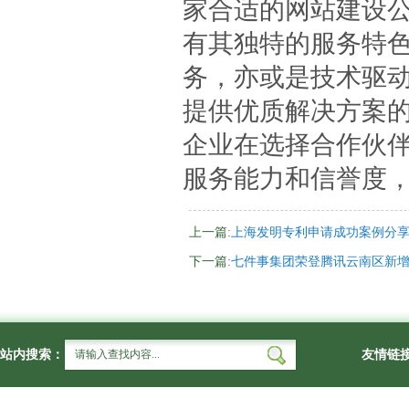
家合适的网站建设
有其独特的服务特
务，亦或是技术驱
提供优质解决方案
企业在选择合作伙
服务能力和信誉度
上一篇:
上海发明专利申请成功案例分
下一篇:
七件事集团荣登腾讯云南区新增
站内搜索：
友情链