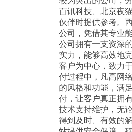
较为突出的公司，
百讯科技、北京夜
伙伴时提供参考。
公司，凭借其专业
公司拥有一支资深
实力，能够高效地
客户为中心，致力
付过程中，凡高网
的风格和功能，满
付，让客户真正拥
技术支持维护，无
得到及时、有效的解
站提供安全保障，