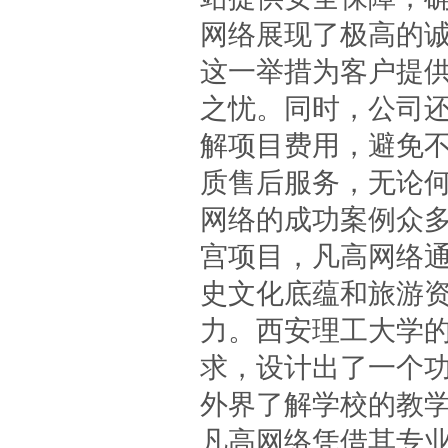
网络展现了极高的
这一举措为客户提
之忧。同时，公司
解项目费用，避免不
质售后服务，无论
网络的成功案例众
宫项目，凡高网络
史文化底蕴和旅游
力。西安理工大学
求，设计出了一个
外界了解学校的教
凡高网络凭借其专